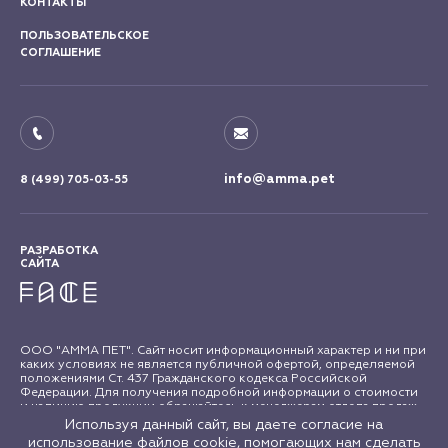
КОНТАКТЫ
ПОЛЬЗОВАТЕЛЬСКОЕ
СОГЛАШЕНИЕ
info@amma.pet
8 (499) 705-03-55
РАЗРАБОТКА
САЙТА
ООО "АММА ПЕТ". Сайт носит информационный характер и ни при
каких условиях не является публичной офертой, определяемой
положениями Ст. 437 Гражданского кодекса Российской
Федерации. Для получения подробной информации о стоимости
и наличию продукции обращайтесь к менеджерам отдела продаж
"АММА ПЕТ". Все права на материалы сайта amma.pet защищены в
Используя данный сайт, вы даете согласие на
соответствии с российским и международным законодательством
использование файлов cookie, помогающих нам сделать