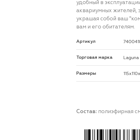
удобный в эксплуатаци
аквариумных жителей, э
украшая собой ваш "ко
вам и его обитателям.
Артикул
740041
Торговая марка
Laguna
Размеры
115x110
Состав:
полиэфирная с