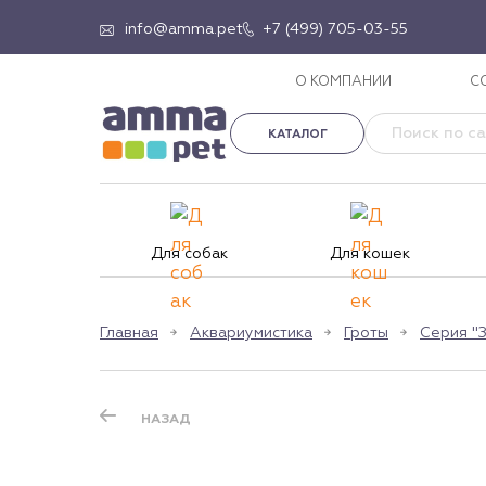
info@amma.pet
+7 (499) 705-03-55
О КОМПАНИИ
С
КАТАЛОГ
Для собак
Для кошек
Главная
Аквариумистика
Гроты
Серия "З
НАЗАД