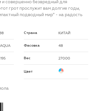
и и совершенно безвредный для
тот грот прослужит вам долгие годы,
мпактный подводный мир" - на радость
Страна
88
КИТАЙ
Фасовка
 AQUA
48
Вес
x195
270.00
Цвет
мола