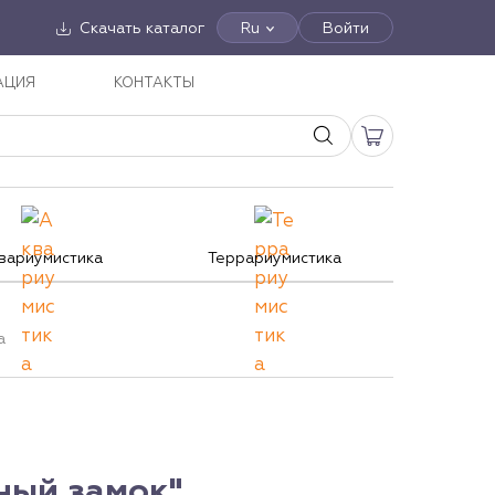
Скачать каталог
Ru
Войти
АЦИЯ
КОНТАКТЫ
вариумистика
Террариумистика
a
ный замок",