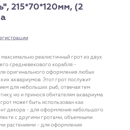
", 215*70*120мм, (2
na
егистрации
 максимально реалистичный грот из двух
шего средневекового корабля -
для оригинального оформления любых
ких аквариумов. Этот грот послужит
ем для небольших рыб, отвечая тем
етику, но и принося обитателям аквариума
 грот может быть использован как
нт декора - для оформления небольшого
плекте с другими гротами, объемными
ми растениями - для оформления