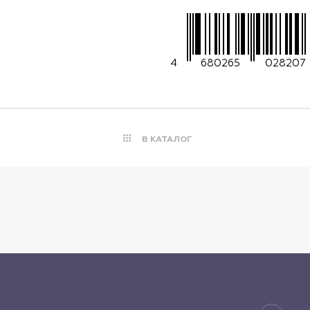
4
680265
028207
В КАТАЛОГ