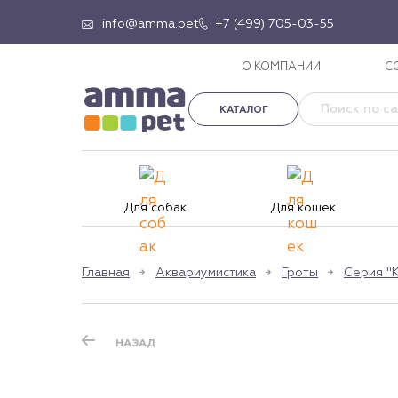
info@amma.pet
+7 (499) 705-03-55
О КОМПАНИИ
С
КАТАЛОГ
Для собак
Для кошек
Главная
Аквариумистика
Гроты
Серия "
НАЗАД