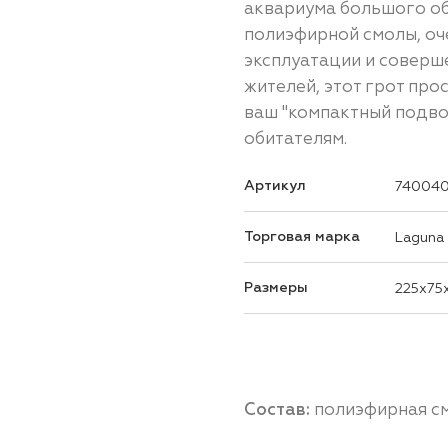
аквариума большого об
полиэфирной смолы, оч
эксплуатации и соверш
жителей, этот грот про
ваш "компактный подвод
обитателям.
Артикул
74004
Торговая марка
Laguna
Размеры
225x75
Состав:
полиэфирная с