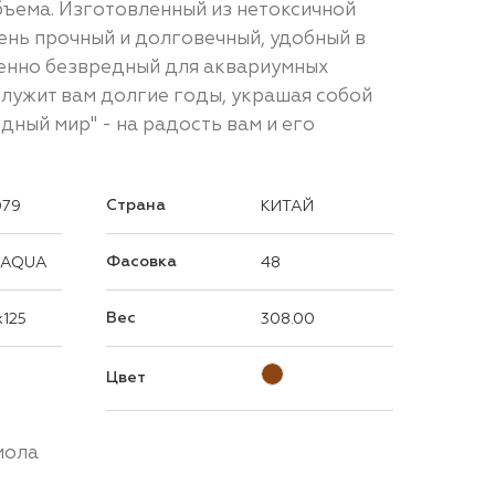
ъема. Изготовленный из нетоксичной
ень прочный и долговечный, удобный в
енно безвредный для аквариумных
служит вам долгие годы, украшая собой
ный мир" - на радость вам и его
Страна
079
КИТАЙ
Фасовка
 AQUA
48
Вес
x125
308.00
Цвет
мола