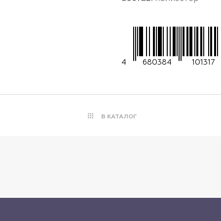
4
680384
101317
В КАТАЛОГ