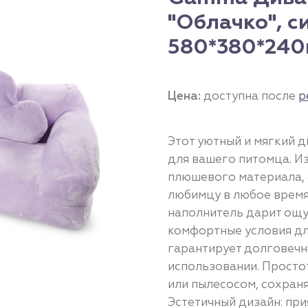
"Облачко", с
580*380*24
Цена:
доступна после
р
Этот уютный и мягкий 
для вашего питомца. И
плюшевого материала, 
любимцу в любое время
наполнитель дарит ощу
комфортные условия дл
гарантирует долговечн
использовании. Простот
или пылесосом, сохраня
Эстетичный дизайн: пр