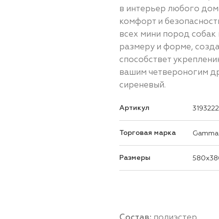
в интерьер любого дом
комфорт и безопасност
всех мини пород собак
размеру и форме, созд
способствет укреплени
вашим четвероногим дру
сиреневый.
Артикул
319322
Торговая марка
Gamma
Размеры
580x38
Состав:
полиэстер