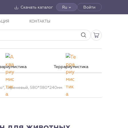
Скачать каталог
Ru
Войти
АЦИЯ
КОНТАКТЫ
вариумистика
Террариумистика
о", сиреневый, 580*380*240мм
н для животных