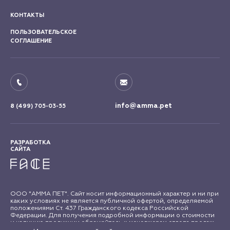
КОНТАКТЫ
ПОЛЬЗОВАТЕЛЬСКОЕ
СОГЛАШЕНИЕ
info@amma.pet
8 (499) 705-03-55
РАЗРАБОТКА
САЙТА
ООО "АММА ПЕТ". Сайт носит информационный характер и ни при
каких условиях не является публичной офертой, определяемой
положениями Ст. 437 Гражданского кодекса Российской
Федерации. Для получения подробной информации о стоимости
и наличию продукции обращайтесь к менеджерам отдела продаж
"АММА ПЕТ". Все права на материалы сайта amma.pet защищены в