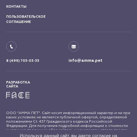
КОНТАКТЫ
ПОЛЬЗОВАТЕЛЬСКОЕ
СОГЛАШЕНИЕ
info@amma.pet
8 (499) 705-03-55
РАЗРАБОТКА
САЙТА
ООО "АММА ПЕТ". Сайт носит информационный характер и ни при
каких условиях не является публичной офертой, определяемой
положениями Ст. 437 Гражданского кодекса Российской
Федерации. Для получения подробной информации о стоимости
и наличию продукции обращайтесь к менеджерам отдела продаж
"АММА ПЕТ". Все права на материалы сайта amma.pet защищены в
Используя данный сайт, вы даете согласие на