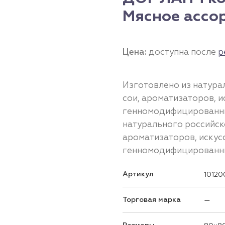
Мясное ассор
Цена:
доступна после
р
Изготовлено из натура
сои, ароматизаторов, и
генномодифицированны
натурального российско
ароматизаторов, искус
генномодифицированны
Артикул
10120
Торговая марка
—