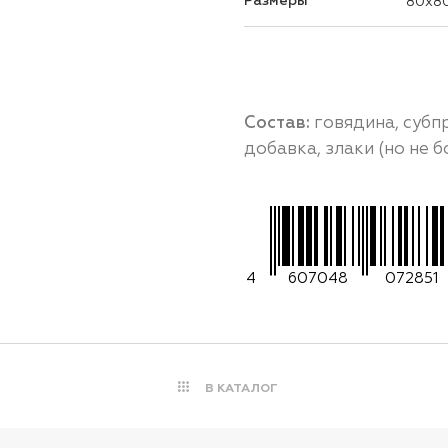
Размеры
80x8
Состав:
говядина, суб
добавка, злаки (но не б
4
607048
072851
В КАТАЛОГ