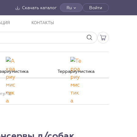
Скачать каталог
Ru
Войти
АЦИЯ
КОНТАКТЫ
вариумистика
Террариумистика
гр*12
нсервы д/собак