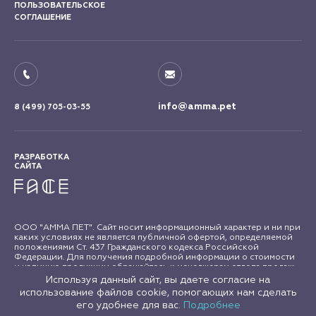
ПОЛЬЗОВАТЕЛЬСКОЕ
СОГЛАШЕНИЕ
info@amma.pet
8 (499) 705-03-55
РАЗРАБОТКА
САЙТА
ООО "АММА ПЕТ". Сайт носит информационный характер и ни при
каких условиях не является публичной офертой, определяемой
положениями Ст. 437 Гражданского кодекса Российской
Федерации. Для получения подробной информации о стоимости
и наличию продукции обращайтесь к менеджерам отдела продаж
"АММА ПЕТ". Все права на материалы сайта amma.pet защищены в
Используя данный сайт, вы даете согласие на
соответствии с российским и международным законодательством
использование файлов cookie, помогающих нам сделать
об авторском праве и смежных правах. Любое использование
его удобнее для вас.
Подробнее
материалов сайта допускается только с письменного согласия